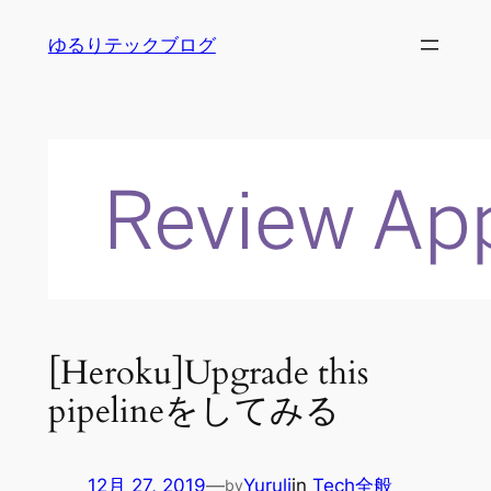
内
ゆるりテックブログ
容
を
ス
キ
ッ
プ
[Heroku]Upgrade this
pipelineをしてみる
12月 27, 2019
—
Yuruli
in
Tech全般
by