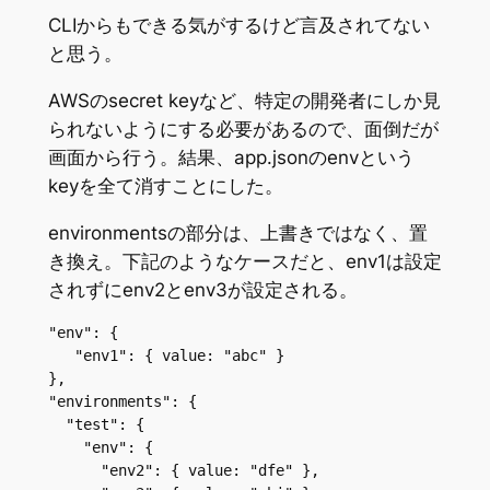
CLIからもできる気がするけど言及されてない
と思う。
AWSのsecret keyなど、特定の開発者にしか見
られないようにする必要があるので、面倒だが
画面から行う。結果、app.jsonのenvという
keyを全て消すことにした。
environmentsの部分は、上書きではなく、置
き換え。下記のようなケースだと、env1は設定
されずにenv2とenv3が設定される。
"env": {

   "env1": { value: "abc" }

},

"environments": {

  "test": {

    "env": {

      "env2": { value: "dfe" },
