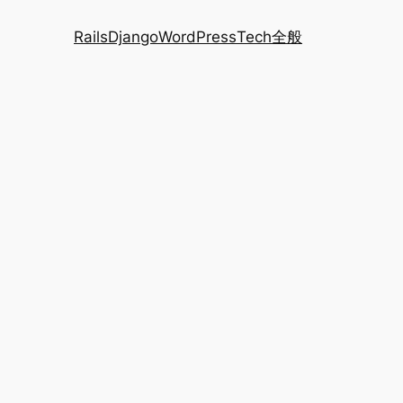
Rails
Django
WordPress
Tech全般