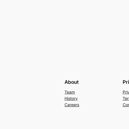
About
Pr
Team
Pri
History
Ter
Careers
Con