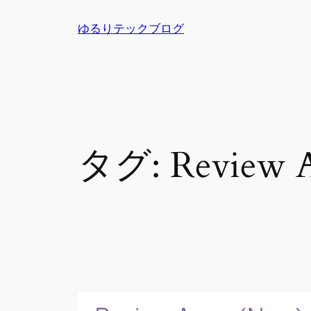
内
ゆるりテックブログ
容
を
ス
キ
ッ
プ
タグ:
Review 