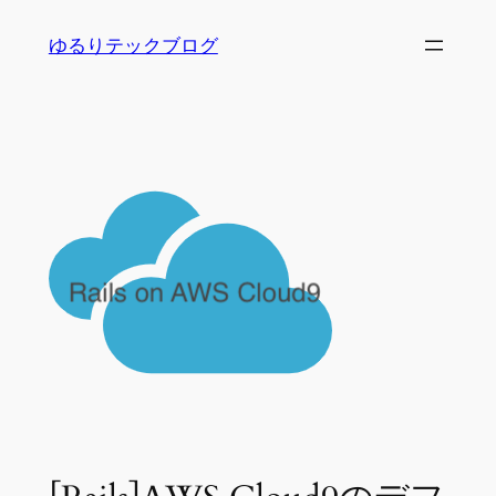
内
ゆるりテックブログ
容
を
ス
キ
ッ
プ