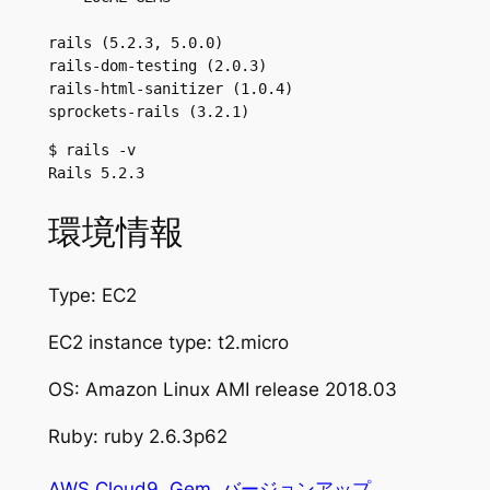
rails (5.2.3, 5.0.0)

rails-dom-testing (2.0.3)

rails-html-sanitizer (1.0.4)

sprockets-rails (3.2.1)
$ rails -v

Rails 5.2.3
環境情報
Type: EC2
EC2 instance type: t2.micro
OS: Amazon Linux AMI release 2018.03
Ruby: ruby 2.6.3p62
AWS Cloud9
Gem
バージョンアップ