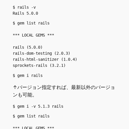
$ rails -v

Rails 5.0.0
$ gem list rails

*** LOCAL GEMS ***

rails (5.0.0)

rails-dom-testing (2.0.3)

rails-html-sanitizer (1.0.4)

sprockets-rails (3.2.1)
$ gem i rails
↑バージョン指定すれば、最新以外のバージョ
ンも可能。
$ gem i -v 5.1.3 rails
$ gem list rails

*** LOCAL GEMS ***
