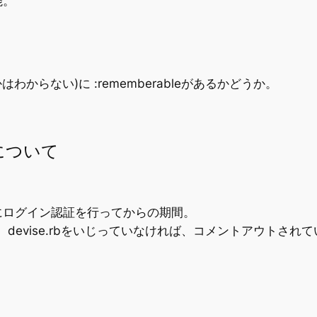
能。
かはわからない)に :rememberableがあるかどうか。
について
にログイン認証を行ってからの期間。
可能。devise.rbをいじっていなければ、コメントアウト