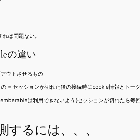
le にすれば問題ない。
ableの違い
 ログアウトさせるもの
作るもの = セッションが切れた後の接続時にcookie情報と
berableは利用できないよう(セッションが切れたら毎回ログ
測するには、、、