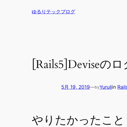
内
ゆるりテックブログ
容
を
ス
キ
ッ
プ
[Rails5]Devis
5月 19, 2019
—
Yuruli
in
Rail
by
やりたかったこと