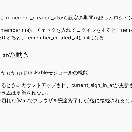
利用する。remember_created_atから設定の期間が経つとロ
member me)にチェックを入れてログインをすると、remem
、remember_created_atはnilになる
_in_atの動き
atなどは、そもそもはtrackableモジュールの機能
きにカウントアップされ、current_sign_in_at
カラムは更新されない。
(Macでブラウザを完全終了した)後に接続されるとカウントアッ