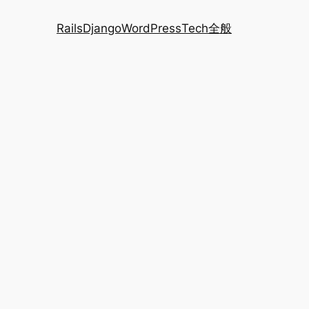
Rails
Django
WordPress
Tech全般