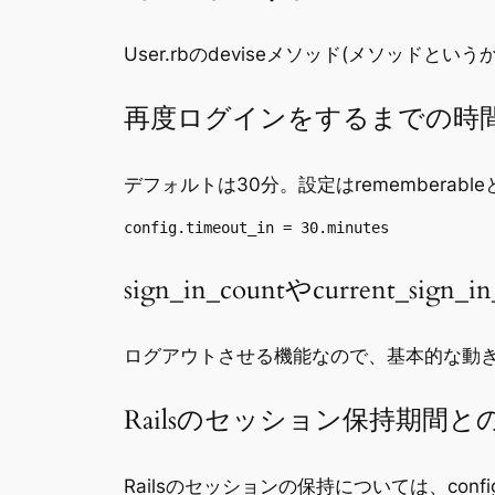
User.rbのdeviseメソッド(メソッドという
再度ログインをするまでの時
デフォルトは30分。設定はrememberab
config.timeout_in = 30.minutes
sign_in_countやcurrent_sign
ログアウトさせる機能なので、基本的な動
Railsのセッション保持期間
Railsのセッションの保持については、config/initia