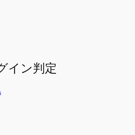
eのログイン判定
s