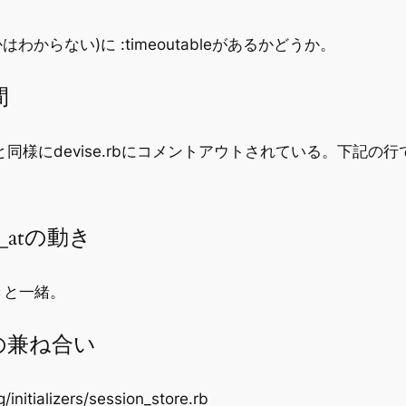
かはわからない)に :timeoutableがあるかどうか。
間
leと同様にdevise.rbにコメントアウトされている。下記の
_in_atの動き
きと一緒。
との兼ね合い
lizers/session_store.rb