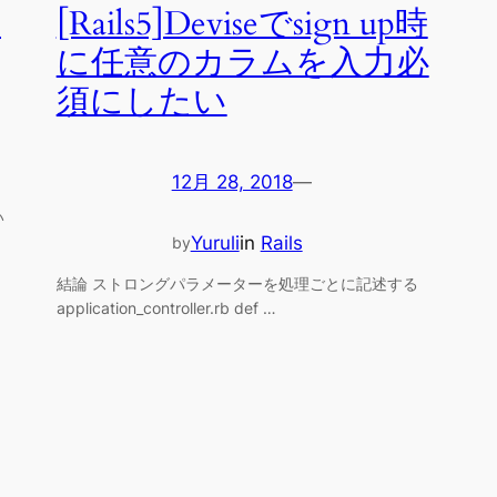
ン
[Rails5]Deviseでsign up時
に任意のカラムを入力必
須にしたい
12月 28, 2018
—
い
Yuruli
in
Rails
by
結論 ストロングパラメーターを処理ごとに記述する
application_controller.rb def …