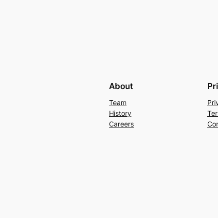
About
Pr
Team
Pri
History
Ter
Careers
Con