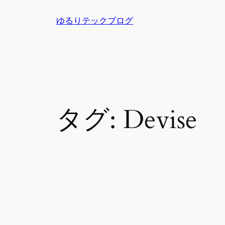
内
ゆるりテックブログ
容
を
ス
キ
ッ
プ
タグ:
Devise