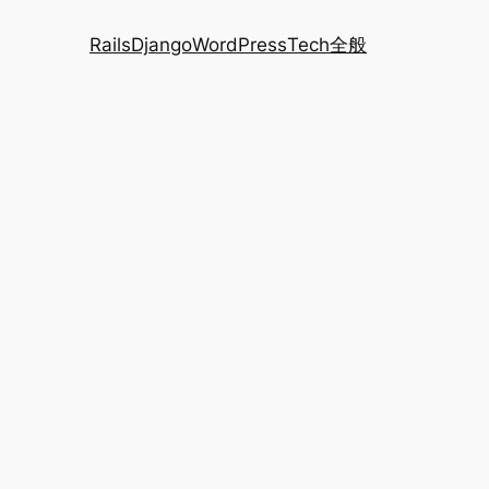
Rails
Django
WordPress
Tech全般