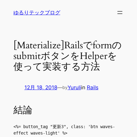
内
ゆるりテックブログ
容
を
ス
キ
[Materialize]Railsでformの
ッ
submitボタンをHelperを
プ
使って実装する方法
12月 18, 2018
—
Yuruli
in
Rails
by
結論
<%= button_tag "更新3", class: 'btn waves-
effect waves-light' %>