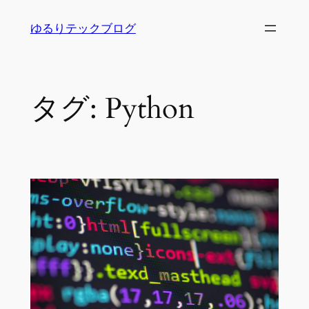
内
ゆるりテックブログ
容
を
ス
キ
タグ:
Python
ッ
プ