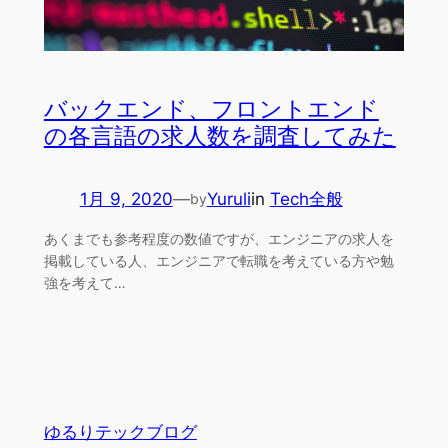
バックエンド、フロントエンド
の各言語の求人数を調査してみた
1月 9, 2020
—
Yuruli
in
Tech全般
by
あくまでも参考程度の数値ですが、エンジニアの求人を
掲載している人、エンジニアで転職を考えている方や勉
強を考えて…
ゆるりテックブログ