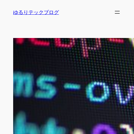
内
ゆるりテックブログ
容
を
ス
キ
ッ
プ