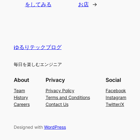
をしてみる
お店
→
ゆるりテックブログ
毎日を楽しむエンジニア
About
Privacy
Social
Team
Privacy Policy
Facebook
History
Terms and Conditions
Instagram
Careers
Contact Us
Twitter/X
Designed with
WordPress