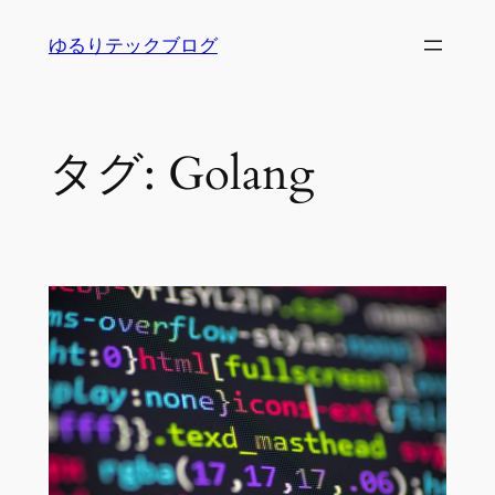
内
ゆるりテックブログ
容
を
ス
キ
タグ:
Golang
ッ
プ