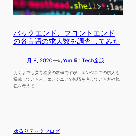
バックエンド、フロントエンド
の各言語の求人数を調査してみた
1月 9, 2020
—
Yuruli
in
Tech全般
by
あくまでも参考程度の数値ですが、エンジニアの求人を
掲載している人、エンジニアで転職を考えている方や勉
強を考えて…
ゆるりテックブログ