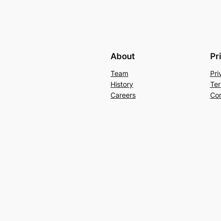
About
Pr
Team
Pri
History
Ter
Careers
Con