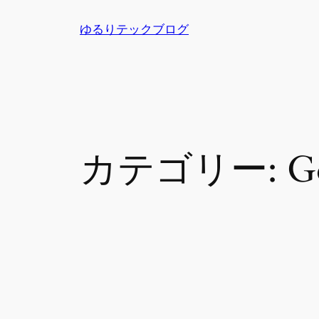
内
ゆるりテックブログ
容
を
ス
キ
ッ
プ
カテゴリー:
G