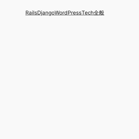
Rails
Django
WordPress
Tech全般