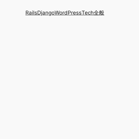
Rails
Django
WordPress
Tech全般