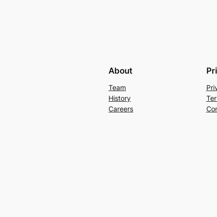
About
Pr
Team
Pri
History
Ter
Careers
Con