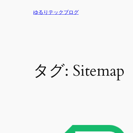
内
ゆるりテックブログ
容
を
ス
キ
ッ
プ
タグ:
Sitemap