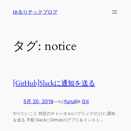
内
ゆるりテックブログ
容
を
ス
キ
タグ:
notice
ッ
プ
[GitHub]Slackに通知を送る
5月 20, 2019
—
Yuruli
in
Git
by
やりたいこと 特定のチャンネル(パブリック)だけに通知
を送る 手順 SlackにGithubのアプリをインスト…