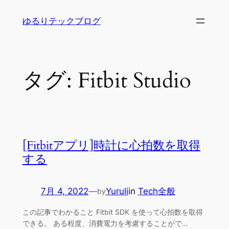
内
ゆるりテックブログ
容
を
ス
キ
タグ:
Fitbit Studio
ッ
プ
[Fitbitアプリ]時計に心拍数を取得
する
7月 4, 2022
—
Yuruli
in
Tech全般
by
この記事でわかること Fitbit SDK を使って心拍数を取得
できる。 ある程度、消費電力を考慮することがで…