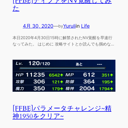
[FFBE]ティファをNV覚醒してみ
た
4月 30, 2020
—
Yuruli
in
Life
by
本日2020年4月30日15時に解禁されたNV覚醒を早速行
なってみた。 はじめに 攻略サイトとか読んでも掴めな…
[FFBE]パラメータチャレンジ~精
神1950をクリア~