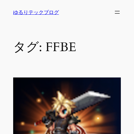
内
ゆるりテックブログ
容
を
ス
キ
タグ:
FFBE
ッ
プ