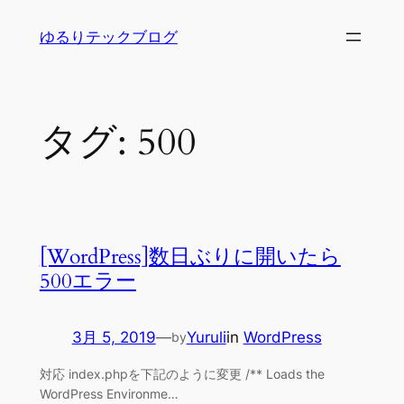
内
ゆるりテックブログ
容
を
ス
キ
タグ:
500
ッ
プ
[WordPress]数日ぶりに開いたら
500エラー
3月 5, 2019
—
Yuruli
in
WordPress
by
対応 index.phpを下記のように変更 /** Loads the
WordPress Environme…