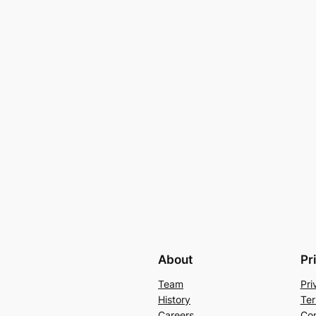
About
Pr
Team
Pri
History
Ter
Careers
Con