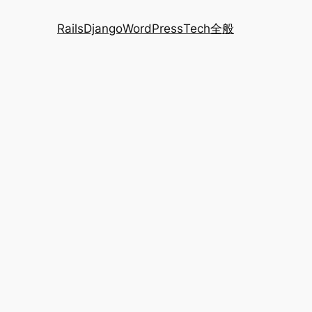
Rails
Django
WordPress
Tech全般