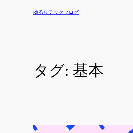
内
ゆるりテックブログ
容
を
ス
キ
ッ
プ
タグ:
基本