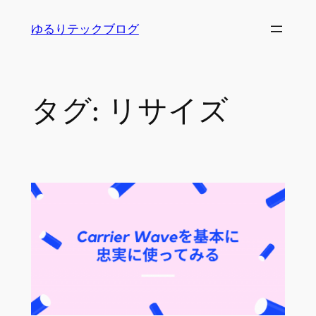
内
ゆるりテックブログ
容
を
ス
キ
タグ:
リサイズ
ッ
プ