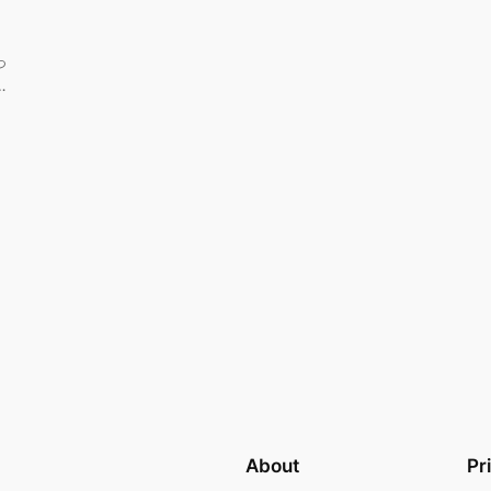
っ
…
About
Pr