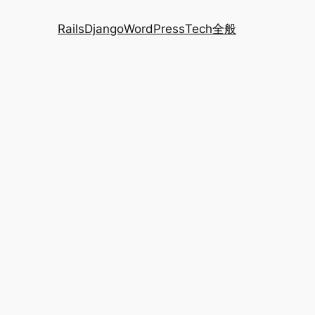
Rails
Django
WordPress
Tech全般