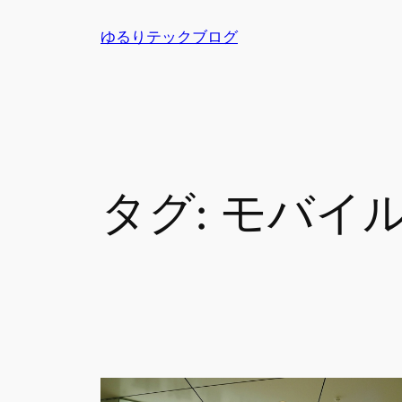
内
ゆるりテックブログ
容
を
ス
キ
ッ
プ
タグ:
モバイルS