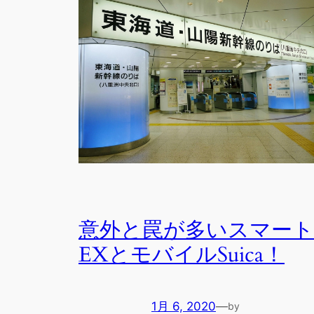
意外と罠が多いスマート
EXとモバイルSuica！
1月 6, 2020
—
by