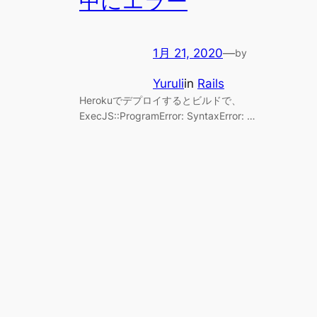
中にエラー
1月 21, 2020
—
by
Yuruli
in
Rails
Herokuでデプロイするとビルドで、
ExecJS::ProgramError: SyntaxError: …