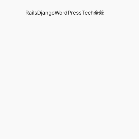
Rails
Django
WordPress
Tech全般