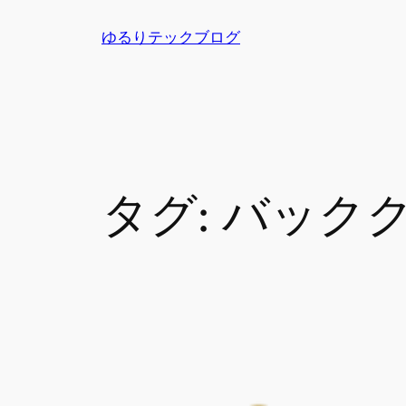
内
ゆるりテックブログ
容
を
ス
キ
ッ
プ
タグ:
バック