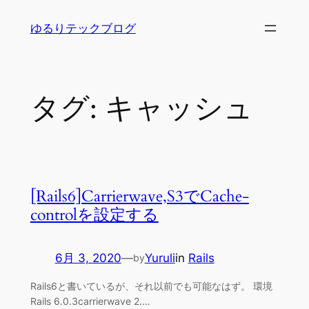
内
ゆるりテックブログ
容
を
ス
キ
タグ:
キャッシュ
ッ
プ
[Rails6]Carrierwave,S3でCache-
controlを設定する
6月 3, 2020
—
Yuruli
in
Rails
by
Rails6と書いているが、それ以前でも可能なはず。 環境
Rails 6.0.3carrierwave 2.…